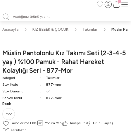
Satışlarımız Toptandır !. Minumum 20 Seridir !. Toptan Fiyatları Görebilmek
İçin Üye Olunuz !.
Satışlarımız Toptandır !. Minumum 20 Seridir !. Toptan Fiyatları Görebilmek
İçin Üye Olunuz !.
Satışlarımız Toptandır !. Minumum 20 Seridir !. Toptan Fiyatları Görebilmek
Anasayfa
KIZ BEBEK & ÇOCUK
Takımlar
Müslin Pant
İçin Üye Olunuz !.
Satışlarımız Toptandır !. Minumum 20 Seridir !. Toptan Fiyatları Görebilmek
İçin Üye Olunuz !.
Müslin Pantolonlu Kız Takımı Seti (2-3-4-5
yaş ) %100 Pamuk - Rahat Hareket
Kolaylığı Seri - 877-Mor
Kategori
Takımlar
Stok Kodu
877-mor
Stok Durumu
Barkod Kodu
877-mor
Renk
mor
Yorum Yap
Tavsiye Et
Ürünü Paylaş
Karşılaştır