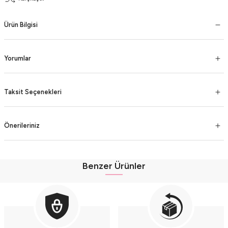
Ürün Bilgisi
Yorumlar
Taksit Seçenekleri
Önerileriniz
Benzer Ürünler
Fırfır Detaylı Müslin Şortlu Kız Takımı - %100 Pamuk Nefes Alabilir - (9-12-1
Fırfır Detaylı Müslin Şortlu Kız Takımı - %100 Pamuk Nefes Alabilir - (9-12-18