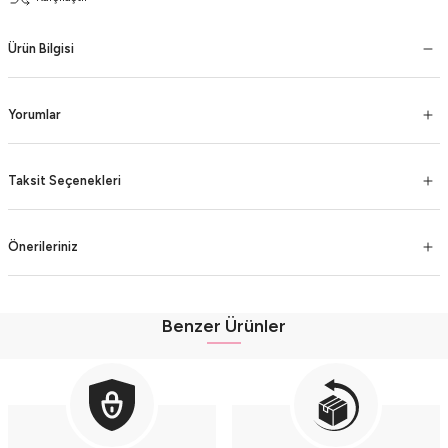
Ürün Bilgisi
Yorumlar
Taksit Seçenekleri
Önerileriniz
Benzer Ürünler
Fırfır Detaylı Müslin Şortlu Kız Takımı - %100 Pamuk Nefes Alabilir - (9-12-1
Müslin Külot Şortlu Yazlık Kız Bebek Takımı (9-12-18 Ay) %100 Pamuk Nefes A