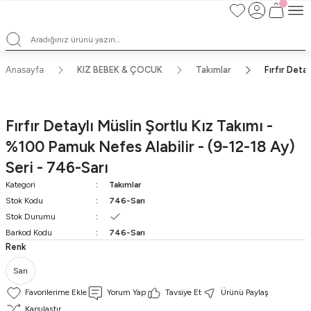
Satışlarımız Toptandır !. Minumum 20 Seridir !. Toptan Fiyatları Görebilmek
İçin Üye Olunuz !.
Satışlarımız Toptandır !. Minumum 20 Seridir !. Toptan Fiyatları Görebilmek
İçin Üye Olunuz !.
Satışlarımız Toptandır !. Minumum 20 Seridir !. Toptan Fiyatları Görebilmek
Anasayfa
KIZ BEBEK & ÇOCUK
Takımlar
Fırfır Deta
İçin Üye Olunuz !.
Satışlarımız Toptandır !. Minumum 20 Seridir !. Toptan Fiyatları Görebilmek
İçin Üye Olunuz !.
Fırfır Detaylı Müslin Şortlu Kız Takımı -
%100 Pamuk Nefes Alabilir - (9-12-18 Ay)
Seri - 746-Sarı
Kategori
Takımlar
Stok Kodu
746-Sarı
Stok Durumu
Barkod Kodu
746-Sarı
Renk
Sarı
Yorum Yap
Tavsiye Et
Ürünü Paylaş
Karşılaştır