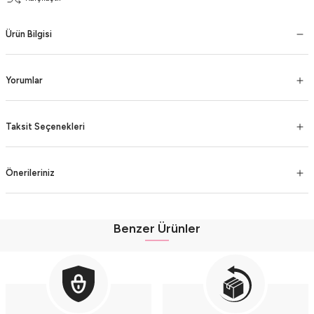
Ürün Bilgisi
Yorumlar
Taksit Seçenekleri
Önerileriniz
Benzer Ürünler
Fırfır Detaylı Müslin Şortlu Kız Takımı - %100 Pamuk Nefes Alabilir - (9-12-1
Fırfır Detaylı Müslin Şortlu Kız Takımı - %100 Pamuk Nefes Alabilir - (9-12-18