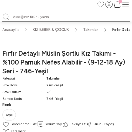
Satışlarımız Toptandır !. Minumum 20 Seridir !. Toptan Fiyatları Görebilmek
İçin Üye Olunuz !.
Satışlarımız Toptandır !. Minumum 20 Seridir !. Toptan Fiyatları Görebilmek
İçin Üye Olunuz !.
Satışlarımız Toptandır !. Minumum 20 Seridir !. Toptan Fiyatları Görebilmek
Anasayfa
KIZ BEBEK & ÇOCUK
Takımlar
Fırfır Deta
İçin Üye Olunuz !.
Satışlarımız Toptandır !. Minumum 20 Seridir !. Toptan Fiyatları Görebilmek
İçin Üye Olunuz !.
Fırfır Detaylı Müslin Şortlu Kız Takımı -
%100 Pamuk Nefes Alabilir - (9-12-18 Ay)
Seri - 746-Yeşil
Kategori
Takımlar
Stok Kodu
746-Yeşil
Stok Durumu
Barkod Kodu
746-Yeşil
Renk
Yeşil
Yorum Yap
Tavsiye Et
Ürünü Paylaş
Karşılaştır