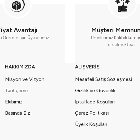
bilir - (9-12-18 Ay) Seri - 746-Sarı
00 Pamuk Nefes Alabilir Seri - 1006-Pembe
Fiyat Avantajı
Müşteri Memnun
rı Görmek için Üye olunuz
Ürünlerimiz Kaliteli kum
üretilmektedir.
 Pamuk Nefes Alabilir Seri - 1006-Sarı
ilir - (9-12-18 Ay) Seri - 746-Yeşil
HAKKIMIZDA
ALIŞVERİŞ
Misyon ve Vizyon
Mesafeli Satış Sözleşmesi
0 Pamuk Nefes Alabilir Seri - 1006-Mor
Tarihçemiz
Gizlilik ve Güvenlik
0 Pamuk Nefes Alabilir Seri - 1006-Beyaz
Ekibimiz
İptal İade Koşulları
Basında Biz
Çerez Politikası
abilir - (9-12-18 Ay) Seri - 746-Mor
Üyelik Koşulları
bilir - (9-12-18 Ay) Seri - 746-Çok Renkli