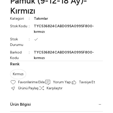
Pamuk (9-12-18 Ay)-
Kırmızı
Kategori
Takımlar
Stok Kodu
TYC536824CABD095A0995F800-
kırmızı
Stok
Durumu
Barkod
TYC536824CABD095A0995F800-
Kodu
kırmızı
Renk
Kırmızı
Yorum Yap
Tavsiye Et
Ürünü Paylaş
Karşılaştır
Ürün Bilgisi