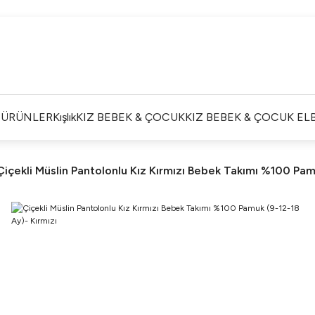
Satışlarımız Toptandır !. Minumum 20 Seridir !. Toptan
Fiyatları Görebilmek İçin Üye Olunuz !.
Satışlarımız Toptandır !. Minumum 20 Seridir !. Toptan
Fiyatları Görebilmek İçin Üye Olunuz !.
Satışlarımız Toptandır !. Minumum 20 Seridir !. Toptan
Fiyatları Görebilmek İçin Üye Olunuz !.
İ ÜRÜNLER
Kışlık
KIZ BEBEK & ÇOCUK
KIZ BEBEK & ÇOCUK ELB
Satışlarımız Toptandır !. Minumum 20 Seridir !. Toptan
Fiyatları Görebilmek İçin Üye Olunuz !.
Çiçekli Müslin Pantolonlu Kız Kırmızı Bebek Takımı %100 Pam