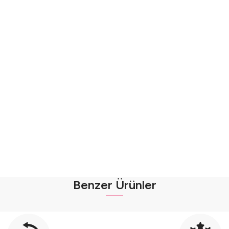
Benzer Ürünler
abilir - (9-12-18 Ay) Seri - 746-Pembe