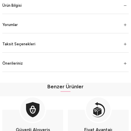
Ürün Bilgisi
Yorumlar
Taksit Seçenekleri
Önerileriniz
Benzer Ürünler
Müslin Kız Bebek Şortlu Pembe Gömlek Seti 2'li Takım (9-12-18 AY) Seri - 
Müslin Kız Bebek Şortlu Çok Renkli Gömlek Seti 2'li Takım (9-12-18 AY) Seri 
Müslin Kız Bebek Şortlu Turuncu Gömlek Seti 2'li Takım (9-12-18 AY) Seri - 
Güvenli Alışveriş
Fiyat Avantajı