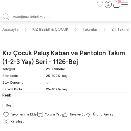
Satışlarımız Toptandır !. Minumum 20 Seridir !. Toptan Fiyatları Görebilmek
İçin Üye Olunuz !.
Satışlarımız Toptandır !. Minumum 20 Seridir !. Toptan Fiyatları Görebilmek
İçin Üye Olunuz !.
Satışlarımız Toptandır !. Minumum 20 Seridir !. Toptan Fiyatları Görebilmek
Anasayfa
KIZ BEBEK & ÇOCUK
Takımlar
2'li Takımla
İçin Üye Olunuz !.
Satışlarımız Toptandır !. Minumum 20 Seridir !. Toptan Fiyatları Görebilmek
İçin Üye Olunuz !.
Kız Çocuk Peluş Kaban ve Pantolon Takım
(1-2-3 Yaş) Seri - 1126-Bej
Kategori
2'li Takımlar
Stok Kodu
25-1026-bej
Stok Durumu
Barkod Kodu
25-1026-bej
Renk
Bej
Yorum Yap
Tavsiye Et
Ürünü Paylaş
Karşılaştır