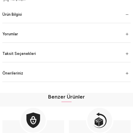
Ürün Bilgisi
Yorumlar
Taksit Seçenekleri
Önerileriniz
Benzer Ürünler
Müslin Kız Bebek Şortlu Pembe Gömlek Seti 2'li Takım (9-12-18 AY) Seri - 
Müslin Kız Bebek Şortlu Çok Renkli Gömlek Seti 2'li Takım (9-12-18 AY) Seri 