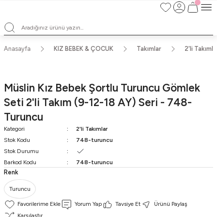
Satışlarımız Toptandır !. Minumum 20 Seridir !. Toptan Fiyatları Görebilmek
İçin Üye Olunuz !.
Satışlarımız Toptandır !. Minumum 20 Seridir !. Toptan Fiyatları Görebilmek
İçin Üye Olunuz !.
Satışlarımız Toptandır !. Minumum 20 Seridir !. Toptan Fiyatları Görebilmek
Anasayfa
KIZ BEBEK & ÇOCUK
Takımlar
2'li Takımla
İçin Üye Olunuz !.
Satışlarımız Toptandır !. Minumum 20 Seridir !. Toptan Fiyatları Görebilmek
İçin Üye Olunuz !.
Müslin Kız Bebek Şortlu Turuncu Gömlek
Seti 2'li Takım (9-12-18 AY) Seri - 748-
Turuncu
Kategori
2'li Takımlar
Stok Kodu
748-turuncu
Stok Durumu
Barkod Kodu
748-turuncu
Renk
Turuncu
Yorum Yap
Tavsiye Et
Ürünü Paylaş
Karşılaştır