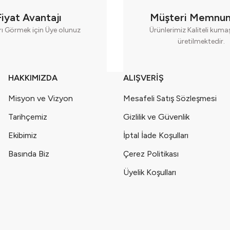
uklu Hırkalı Kız Bebek Seti Seri - 1013-Pembe
Fiyat Avantajı
Müşteri Memnun
rı Görmek için Üye olunuz
Ürünlerimiz Kaliteli kum
üretilmektedir.
klu Hırkalı Kız Bebek Seti Seri - 1013-Bej
klu Hırkalı Kız Bebek Seti Seri - 1013-Bebe Mavisi
HAKKIMIZDA
ALIŞVERİŞ
Misyon ve Vizyon
Mesafeli Satış Sözleşmesi
uklu Hırkalı Kız Bebek Seti Seri - 1013-Mürdüm
Tarihçemiz
Gizlilik ve Güvenlik
uklu İçlik 24 Ay ) Seri - 1041-Bej
Müslin Ceketli Şortlu Pe
Ekibimiz
İptal İade Koşulları
Basında Biz
Çerez Politikası
Seri - 1052-Bej
Müslin Ceketli Şortlu Krem 3'lü Kız Çocuk T
Üyelik Koşulları