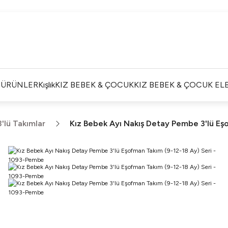
Satışlarımız Toptandır !. Minumum 20 Seridir !. Toptan
Fiyatları Görebilmek İçin Üye Olunuz !.
Satışlarımız Toptandır !. Minumum 20 Seridir !. Toptan
Fiyatları Görebilmek İçin Üye Olunuz !.
Satışlarımız Toptandır !. Minumum 20 Seridir !. Toptan
Fiyatları Görebilmek İçin Üye Olunuz !.
İ ÜRÜNLER
Kışlık
KIZ BEBEK & ÇOCUK
KIZ BEBEK & ÇOCUK ELB
Satışlarımız Toptandır !. Minumum 20 Seridir !. Toptan
Fiyatları Görebilmek İçin Üye Olunuz !.
3'lü Takımlar
Kız Bebek Ayı Nakış Detay Pembe 3'lü Eş