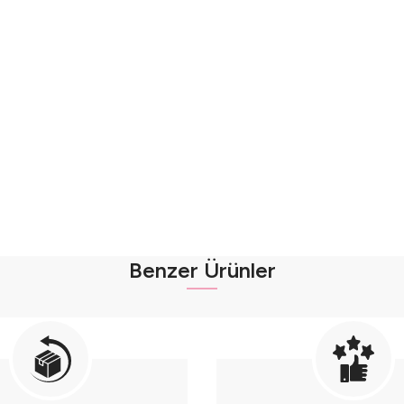
Benzer Ürünler
klu Hırkalı Kız Bebek Seti Seri - 1013-Mavi
uklu Hırkalı Kız Bebek Seti Seri - 1013-Beyaz