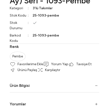
Ay) Seri - 1093-Pembe
Kategori
3'lü Takımlar
Stok Kodu
25-1093-pembe
Stok
Durumu
Barkod
25-1093-pembe
Kodu
Renk
Pembe
Yorum Yap
Tavsiye Et
Ürünü Paylaş
Karşılaştır
Ürün Bilgisi
Yorumlar