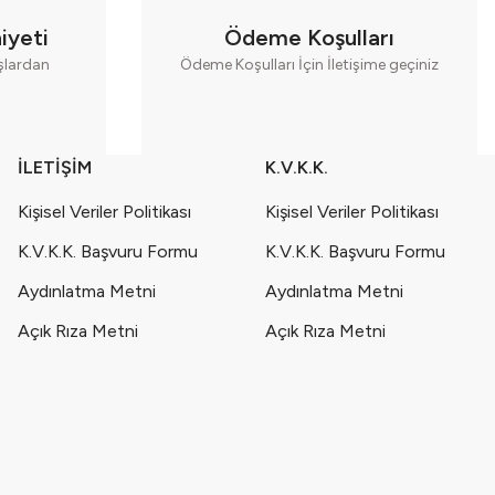
iyeti
Ödeme Koşulları
aşlardan
Ödeme Koşulları İçin İletişime geçiniz
İLETİŞİM
K.V.K.K.
Kişisel Veriler Politikası
Kişisel Veriler Politikası
K.V.K.K. Başvuru Formu
K.V.K.K. Başvuru Formu
mbe 3'lü Kız Çocuk Takım (2-3-4-5 yaş) Seri - 1052-Pembe
Aydınlatma Metni
Aydınlatma Metni
Açık Rıza Metni
Açık Rıza Metni
akım (2-3-4-5 yaş) Seri - 1052-Krem