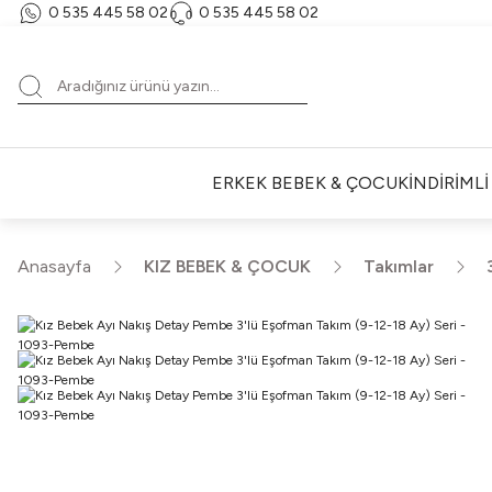
0 535 445 58 02‬
‪0 535 445 58 02‬
ERKEK BEBEK & ÇOCUK
İNDİRİML
Anasayfa
KIZ BEBEK & ÇOCUK
Takımlar