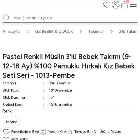
Satışlarımız Toptandır !. Minumum 20 Seridir !. Toptan Fiyatları Görebilmek
İçin Üye Olunuz !.
Satışlarımız Toptandır !. Minumum 20 Seridir !. Toptan Fiyatları Görebilmek
İçin Üye Olunuz !.
Satışlarımız Toptandır !. Minumum 20 Seridir !. Toptan Fiyatları Görebilmek
Anasayfa
KIZ BEBEK & ÇOCUK
Takımlar
3'lü Takıml
İçin Üye Olunuz !.
Satışlarımız Toptandır !. Minumum 20 Seridir !. Toptan Fiyatları Görebilmek
İçin Üye Olunuz !.
Pastel Renkli Müslin 3'lü Bebek Takımı (9-
12-18 Ay) %100 Pamuklu Hırkalı Kız Bebek
Seti Seri - 1013-Pembe
Kategori
3'lü Takımlar
Stok Kodu
1013-pembe
Stok Durumu
Barkod Kodu
1013-pembe
Renk
Pembe
Yorum Yap
Tavsiye Et
Ürünü Paylaş
Karşılaştır