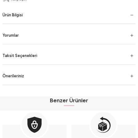
Ürün Bilgisi
Yorumlar
Taksit Seçenekleri
Önerileriniz
Benzer Ürünler
Pastel Renkli Müslin 3'lü Bebek Takımı (9-12-18 Ay) %100 Pamuklu Hırkalı Kız
Pastel Renkli Müslin 3'lü Bebek Takımı (9-12-18 Ay) %100 Pamuklu Hırkalı Kız