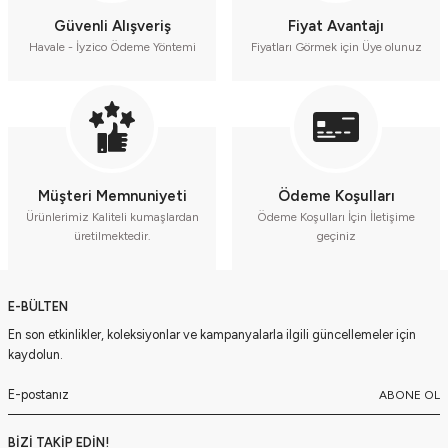
Yumuşak Kadife Oyuncaklı Bahçıvan Tulumu - Kız Bebek %100 Pamuk (9-12-1
Güvenli Alışveriş
Fiyat Avantajı
Havale - İyzico Ödeme Yöntemi
Fiyatları Görmek için Üye olunuz
Dantel Detaylı Gabardin Kız Çocuk Tulumu - 2,3,4,5 Yaş Seri - 1009-Krem
Dantel Detaylı Gabardin Kız Çocuk Tulumu - 2,3,4,5 Yaş Seri - 1009-Pembe
Dantel Detaylı Gabardin Kız Çocuk Tulumu - 2,3,4,5 Yaş Seri - 1009-Kahvere
Kız Bebek Pötikare Pembe Tulum ve Bluz Takımı (9-12-18-24 Ay) Seri - 10
Müşteri Memnuniyeti
Ödeme Koşulları
Ürünlerimiz Kaliteli kumaşlardan
Ödeme Koşulları İçin İletişime
üretilmektedir.
geçiniz
Kız Bebek Pötikare Kahverengi Tulum ve Bluz Takımı (9-12-18-24 Ay) Seri 
Kız Bebek Pötikare Mavi Tulum ve Bluz Takımı (9-12-18-24 Ay) Seri - 1073-
E-BÜLTEN
En son etkinlikler, koleksiyonlar ve kampanyalarla ilgili güncellemeler için
kaydolun.
ABONE OL
BİZİ TAKİP EDİN!