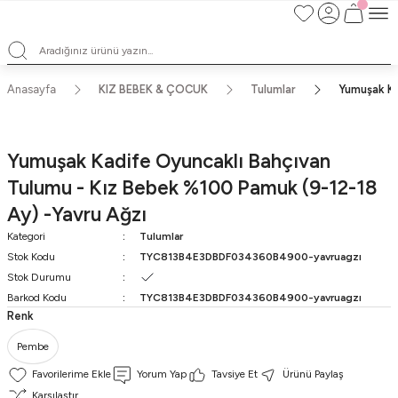
Satışlarımız Toptandır !. Minumum 20 Seridir !. Toptan Fiyatları Görebilmek
İçin Üye Olunuz !.
Satışlarımız Toptandır !. Minumum 20 Seridir !. Toptan Fiyatları Görebilmek
İçin Üye Olunuz !.
Satışlarımız Toptandır !. Minumum 20 Seridir !. Toptan Fiyatları Görebilmek
Anasayfa
KIZ BEBEK & ÇOCUK
Tulumlar
Yumuşak Ka
İçin Üye Olunuz !.
Satışlarımız Toptandır !. Minumum 20 Seridir !. Toptan Fiyatları Görebilmek
İçin Üye Olunuz !.
Yumuşak Kadife Oyuncaklı Bahçıvan
Tulumu - Kız Bebek %100 Pamuk (9-12-18
Ay) -Yavru Ağzı
Kategori
Tulumlar
Stok Kodu
TYC813B4E3DBDF034360B4900-yavruagzı
Stok Durumu
Barkod Kodu
TYC813B4E3DBDF034360B4900-yavruagzı
Renk
Pembe
Yorum Yap
Tavsiye Et
Ürünü Paylaş
Karşılaştır