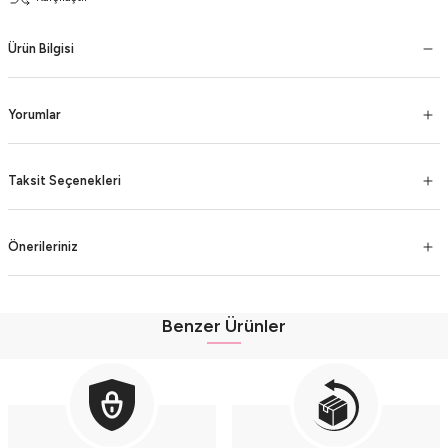
Ürün Bilgisi
Yorumlar
Taksit Seçenekleri
Önerileriniz
Benzer Ürünler
Yumuşak Kadife Oyuncaklı Bahçıvan Tulumu - Kız Bebek %100 Pamuk (9-12
Yumuşak Kadife Oyuncaklı Bahçıvan Tulumu - Kız Bebek %100 Pamuk (9-12