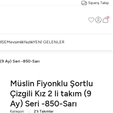
Sipariş Takip
İSE
Mevsimlik
Yazlık
YENİ GELENLER
m (9 Ay) Seri -850-Sarı
Müslin Fiyonklu Şortlu
Çizgili Kız 2 li takım (9
Ay) Seri -850-Sarı
Kategori
2'li Takımlar