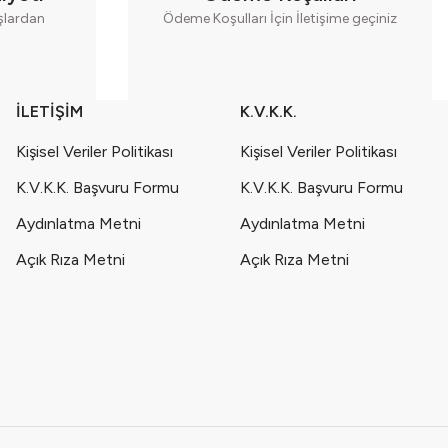
aşlardan
Ödeme Koşulları İçin İletişime geçiniz
İLETİŞİM
K.V.K.K.
Kişisel Veriler Politikası
Kişisel Veriler Politikası
K.V.K.K. Başvuru Formu
K.V.K.K. Başvuru Formu
Aydınlatma Metni
Aydınlatma Metni
Açık Rıza Metni
Açık Rıza Metni