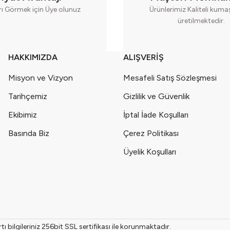
rı Görmek için Üye olunuz
Ürünlerimiz Kaliteli kum
üretilmektedir.
 Ay) Kız Bebek İçin Seri - 1004-Pembe
 Ay) Kız Bebek İçin Seri - 1004-Turuncu
HAKKIMIZDA
ALIŞVERİŞ
Misyon ve Vizyon
Mesafeli Satış Sözleşmesi
Ay) Kız Bebek İçin Seri - 1004-Yeşil
Tarihçemiz
Gizlilik ve Güvenlik
Nefes Alan Kumaş (9-12-18-24 Ay ) Seri - 1053-Bej
Ekibimiz
İptal İade Koşulları
Basında Biz
Çerez Politikası
Üyelik Koşulları
bilgileriniz 256bit SSL sertifikası ile korunmaktadır.