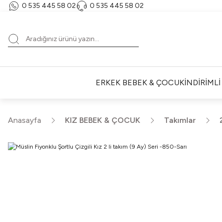
0 535 445 58 02‬
‪0 535 445 58 02‬
ERKEK BEBEK & ÇOCUK
İNDİRİML
Anasayfa
KIZ BEBEK & ÇOCUK
Takımlar