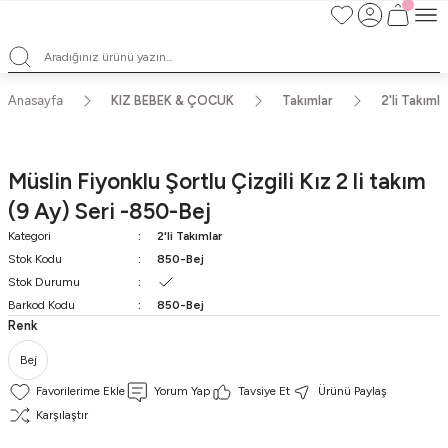
Satışlarımız Toptandır !. Minumum 20 Seridir !. Toptan Fiyatları Görebilmek
İçin Üye Olunuz !.
Satışlarımız Toptandır !. Minumum 20 Seridir !. Toptan Fiyatları Görebilmek
İçin Üye Olunuz !.
Satışlarımız Toptandır !. Minumum 20 Seridir !. Toptan Fiyatları Görebilmek
Anasayfa
KIZ BEBEK & ÇOCUK
Takımlar
2'li Takımla
İçin Üye Olunuz !.
Satışlarımız Toptandır !. Minumum 20 Seridir !. Toptan Fiyatları Görebilmek
İçin Üye Olunuz !.
Müslin Fiyonklu Şortlu Çizgili Kız 2 li takım
(9 Ay) Seri -850-Bej
Kategori
2'li Takımlar
Stok Kodu
850-Bej
Stok Durumu
Barkod Kodu
850-Bej
Renk
Bej
Yorum Yap
Tavsiye Et
Ürünü Paylaş
Karşılaştır