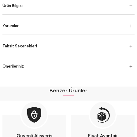
Ürün Bilgisi
Yorumlar
Taksit Seçenekleri
Önerileriniz
Benzer Ürünler
Müslin Kız Bebek Şortlu Pembe Gömlek Seti 2'li Takım (9-12-18 AY) Seri - 
Müslin Kız Bebek Şortlu Çok Renkli Gömlek Seti 2'li Takım (9-12-18 AY) Seri 
Müslin Kız Bebek Şortlu Turuncu Gömlek Seti 2'li Takım (9-12-18 AY) Seri - 
Güvenli Alışveriş
Fiyat Avantajı