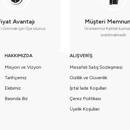
 Tütülü Yılbaşı Kıyafeti- (2-3-4-5 Yaş ) Seri - 1110-Kırmızı
(2-3-4-5 Yaş ) Seri - 1111-Kırmızı
Fiyat Avantajı
Müşteri Memnun
rı Görmek için Üye olunuz
Ürünlerimiz Kaliteli kum
üretilmektedir.
HAKKIMIZDA
ALIŞVERİŞ
Misyon ve Vizyon
Mesafeli Satış Sözleşmesi
Tarihçemiz
Gizlilik ve Güvenlik
Ekibimiz
İptal İade Koşulları
Basında Biz
Çerez Politikası
Üyelik Koşulları