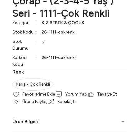
Çorap - (2-3-4-5 Yaş )
Seri - 1111-Çok Renkli
Kategori
KIZ BEBEK & ÇOCUK
Stok Kodu
26-1111-cokrenkli
Stok
Durumu
Barkod
26-1111-cokrenkli
Kodu
Renk
Karışık Çok Renkli
Yorum Yap
Tavsiye Et
Ürünü Paylaş
Karşılaştır
Ürün Bilgisi