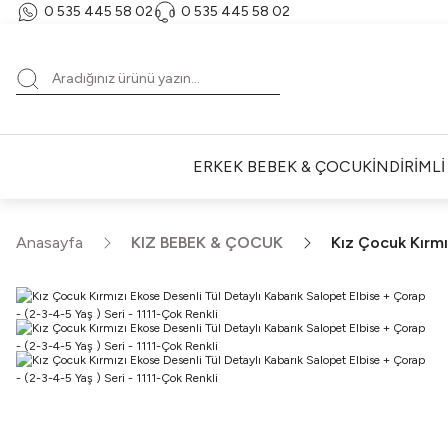
0 535 445 58 02‬
‪0 535 445 58 02‬
ERKEK BEBEK & ÇOCUK
İNDİRİML
Anasayfa
KIZ BEBEK & ÇOCUK
Kız Çocuk Kırmı