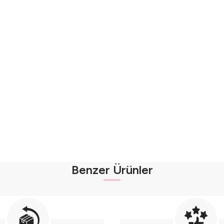
Benzer Ürünler
 Tütülü Yılbaşı Kıyafeti- (2-3-4-5 Yaş ) Seri - 1110-Kırmızı