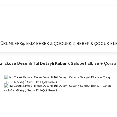
Satışlarımız Toptandır !. Minumum 20 Seridir !. Toptan
Fiyatları Görebilmek İçin Üye Olunuz !.
Satışlarımız Toptandır !. Minumum 20 Seridir !. Toptan
Fiyatları Görebilmek İçin Üye Olunuz !.
Satışlarımız Toptandır !. Minumum 20 Seridir !. Toptan
Fiyatları Görebilmek İçin Üye Olunuz !.
İ ÜRÜNLER
Kışlık
KIZ BEBEK & ÇOCUK
KIZ BEBEK & ÇOCUK ELB
Satışlarımız Toptandır !. Minumum 20 Seridir !. Toptan
Fiyatları Görebilmek İçin Üye Olunuz !.
zı Ekose Desenli Tül Detaylı Kabarık Salopet Elbise + Çorap -