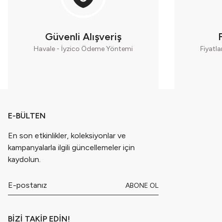
Kız Çocuk Kırmızı Ekose Elbise Çorap Hediyeli - Kokina İşlemeli
Kız Çocuk Kırmızı Ekose Tüllü Fırfırlı Yılbaşı ve Parti Elbisesi - 
Güvenli Alışveriş
Havale - İyzico Ödeme Yöntemi
Fiyatla
E-BÜLTEN
En son etkinlikler, koleksiyonlar ve
kampanyalarla ilgili güncellemeler için
kaydolun.
ABONE OL
BİZİ TAKİP EDİN!