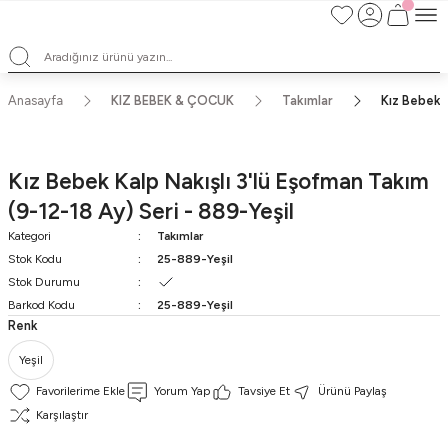
Satışlarımız Toptandır !. Minumum 20 Seridir !. Toptan Fiyatları Görebilmek
İçin Üye Olunuz !.
Satışlarımız Toptandır !. Minumum 20 Seridir !. Toptan Fiyatları Görebilmek
İçin Üye Olunuz !.
Satışlarımız Toptandır !. Minumum 20 Seridir !. Toptan Fiyatları Görebilmek
Anasayfa
KIZ BEBEK & ÇOCUK
Takımlar
Kız Bebek K
İçin Üye Olunuz !.
Satışlarımız Toptandır !. Minumum 20 Seridir !. Toptan Fiyatları Görebilmek
İçin Üye Olunuz !.
Kız Bebek Kalp Nakışlı 3'lü Eşofman Takım
(9-12-18 Ay) Seri - 889-Yeşil
Kategori
Takımlar
Stok Kodu
25-889-Yeşil
Stok Durumu
Barkod Kodu
25-889-Yeşil
Renk
Yeşil
Yorum Yap
Tavsiye Et
Ürünü Paylaş
Karşılaştır