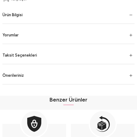
Ürün Bilgisi
Yorumlar
Taksit Seçenekleri
Önerileriniz
Benzer Ürünler
Organik %100 Pamuk Ayıcık Baskılı Kapüşonlu Bebek Body Takımı (9-12-18 Ay)
Organik %100 Pamuk Ayıcık Baskılı Kapüşonlu Bebek Body Takımı (9-12-18 Ay)