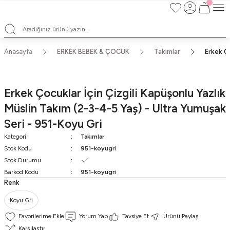
Satışlarımız Toptandır !. Minumum 20 Seridir !. Toptan Fiyatları Görebilmek
İçin Üye Olunuz !.
Satışlarımız Toptandır !. Minumum 20 Seridir !. Toptan Fiyatları Görebilmek
İçin Üye Olunuz !.
Satışlarımız Toptandır !. Minumum 20 Seridir !. Toptan Fiyatları Görebilmek
Anasayfa
ERKEK BEBEK & ÇOCUK
Takımlar
Erkek Ço
İçin Üye Olunuz !.
Satışlarımız Toptandır !. Minumum 20 Seridir !. Toptan Fiyatları Görebilmek
İçin Üye Olunuz !.
Erkek Çocuklar İçin Çizgili Kapüşonlu Yazlık
Müslin Takım (2-3-4-5 Yaş) - Ultra Yumuşak
Seri - 951-Koyu Gri
Kategori
Takımlar
Stok Kodu
951-koyugri
Stok Durumu
Barkod Kodu
951-koyugri
Renk
Koyu Gri
Yorum Yap
Tavsiye Et
Ürünü Paylaş
Karşılaştır