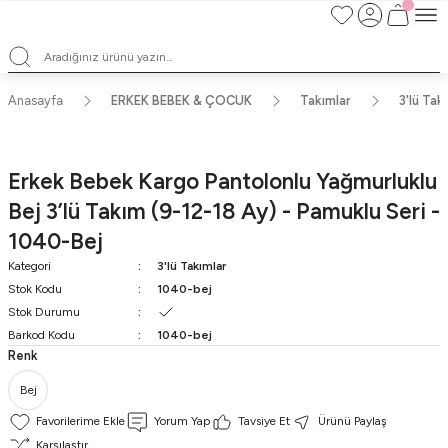
Satışlarımız Toptandır !. Minumum 20 Seridir !. Toptan Fiyatları Görebilmek
İçin Üye Olunuz !.
Satışlarımız Toptandır !. Minumum 20 Seridir !. Toptan Fiyatları Görebilmek
İçin Üye Olunuz !.
Satışlarımız Toptandır !. Minumum 20 Seridir !. Toptan Fiyatları Görebilmek
Anasayfa
ERKEK BEBEK & ÇOCUK
Takımlar
3'lü Tak
İçin Üye Olunuz !.
Satışlarımız Toptandır !. Minumum 20 Seridir !. Toptan Fiyatları Görebilmek
İçin Üye Olunuz !.
Erkek Bebek Kargo Pantolonlu Yağmurluklu
Bej 3’lü Takım (9-12-18 Ay) - Pamuklu Seri -
1040-Bej
Kategori
3'lü Takımlar
Stok Kodu
1040-bej
Stok Durumu
Barkod Kodu
1040-bej
Renk
Bej
Yorum Yap
Tavsiye Et
Ürünü Paylaş
Karşılaştır