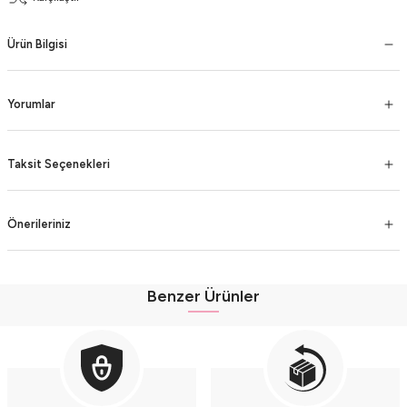
Ürün Bilgisi
Yorumlar
Taksit Seçenekleri
Önerileriniz
Benzer Ürünler
Erkek Çocuk Bıyıklı Şişme Yelekli 3’lü Lacivert Pamuk Takım (2-3-4 Yaş) - Ren
Erkek Çocuk Bıyıklı Şişme Yelekli 3’lü Mavi Pamuk Takım (2-3-4 Yaş) - Renkli