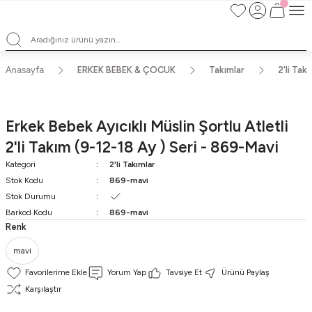
Satışlarımız Toptandır !. Minumum 20 Seridir !. Toptan Fiyatları Görebilmek
İçin Üye Olunuz !.
Satışlarımız Toptandır !. Minumum 20 Seridir !. Toptan Fiyatları Görebilmek
İçin Üye Olunuz !.
Satışlarımız Toptandır !. Minumum 20 Seridir !. Toptan Fiyatları Görebilmek
Anasayfa
ERKEK BEBEK & ÇOCUK
Takımlar
2'li Tak
İçin Üye Olunuz !.
Satışlarımız Toptandır !. Minumum 20 Seridir !. Toptan Fiyatları Görebilmek
İçin Üye Olunuz !.
Erkek Bebek Ayıcıklı Müslin Şortlu Atletli
2'li Takım (9-12-18 Ay ) Seri - 869-Mavi
Kategori
2'li Takımlar
Stok Kodu
869-mavi
Stok Durumu
Barkod Kodu
869-mavi
Renk
mavi
Yorum Yap
Tavsiye Et
Ürünü Paylaş
Karşılaştır