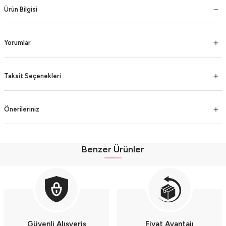
Ürün Bilgisi
Yorumlar
Taksit Seçenekleri
Önerileriniz
Benzer Ürünler
Organik Pamuklu Kapüşonlu Bebek Yazlık Bordo Şort Takımı (9-12-18 Ay) - Yu
Organik Pamuklu Kapüşonlu Bebek Yazlık Mavi Şort Takımı (9-12-18 Ay) - Yum
Organik Pamuklu Kapüşonlu Bebek Yazlık Sarı Şort Takımı (9-12-18 Ay) - Yumu
Güvenli Alışveriş
Fiyat Avantajı