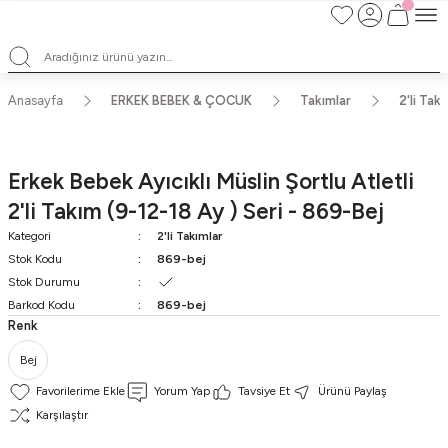
Satışlarımız Toptandır !. Minumum 20 Seridir !. Toptan Fiyatları Görebilmek
İçin Üye Olunuz !.
Satışlarımız Toptandır !. Minumum 20 Seridir !. Toptan Fiyatları Görebilmek
İçin Üye Olunuz !.
Satışlarımız Toptandır !. Minumum 20 Seridir !. Toptan Fiyatları Görebilmek
Anasayfa
ERKEK BEBEK & ÇOCUK
Takımlar
2'li Tak
İçin Üye Olunuz !.
Satışlarımız Toptandır !. Minumum 20 Seridir !. Toptan Fiyatları Görebilmek
İçin Üye Olunuz !.
Erkek Bebek Ayıcıklı Müslin Şortlu Atletli
2'li Takım (9-12-18 Ay ) Seri - 869-Bej
Kategori
2'li Takımlar
Stok Kodu
869-bej
Stok Durumu
Barkod Kodu
869-bej
Renk
Bej
Yorum Yap
Tavsiye Et
Ürünü Paylaş
Karşılaştır