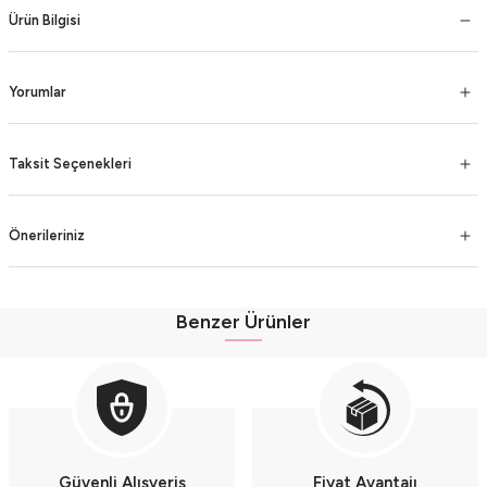
Ürün Bilgisi
Yorumlar
Taksit Seçenekleri
Önerileriniz
Benzer Ürünler
Organik Pamuklu Kapüşonlu Bebek Yazlık Bordo Şort Takımı (9-12-18 Ay) - Yu
Organik Pamuklu Kapüşonlu Bebek Yazlık Mavi Şort Takımı (9-12-18 Ay) - Yum
Organik Pamuklu Kapüşonlu Bebek Yazlık Sarı Şort Takımı (9-12-18 Ay) - Yumu
Güvenli Alışveriş
Fiyat Avantajı