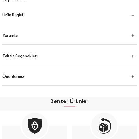
Ürün Bilgisi
Yorumlar
Taksit Seçenekleri
Önerileriniz
Benzer Ürünler
Erkek Çocuk Bıyıklı Şişme Yelekli 3’lü Lacivert Pamuk Takım (2-3-4 Yaş) - Ren
Erkek Çocuk Bıyıklı Şişme Yelekli 3’lü Mavi Pamuk Takım (2-3-4 Yaş) - Renkli