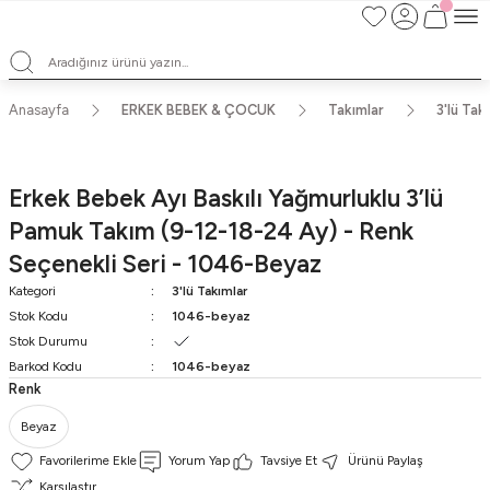
Satışlarımız Toptandır !. Minumum 20 Seridir !. Toptan Fiyatları Görebilmek
İçin Üye Olunuz !.
Satışlarımız Toptandır !. Minumum 20 Seridir !. Toptan Fiyatları Görebilmek
İçin Üye Olunuz !.
Satışlarımız Toptandır !. Minumum 20 Seridir !. Toptan Fiyatları Görebilmek
Anasayfa
ERKEK BEBEK & ÇOCUK
Takımlar
3'lü Tak
İçin Üye Olunuz !.
Satışlarımız Toptandır !. Minumum 20 Seridir !. Toptan Fiyatları Görebilmek
İçin Üye Olunuz !.
Erkek Bebek Ayı Baskılı Yağmurluklu 3’lü
Pamuk Takım (9-12-18-24 Ay) - Renk
Seçenekli Seri - 1046-Beyaz
Kategori
3'lü Takımlar
Stok Kodu
1046-beyaz
Stok Durumu
Barkod Kodu
1046-beyaz
Renk
Beyaz
Yorum Yap
Tavsiye Et
Ürünü Paylaş
Karşılaştır