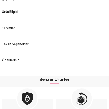
Ürün Bilgisi
Yorumlar
Taksit Seçenekleri
Önerileriniz
Benzer Ürünler
Organik %100 Pamuk Ayıcık Baskılı Kapüşonlu Bebek Body Takımı (9-12-18 Ay)
Organik %100 Pamuk Ayıcık Baskılı Kapüşonlu Bebek Body Takımı (9-12-18 Ay)