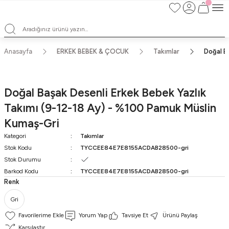
Satışlarımız Toptandır !. Minumum 20 Seridir !. Toptan Fiyatları Görebilmek
İçin Üye Olunuz !.
Satışlarımız Toptandır !. Minumum 20 Seridir !. Toptan Fiyatları Görebilmek
İçin Üye Olunuz !.
Satışlarımız Toptandır !. Minumum 20 Seridir !. Toptan Fiyatları Görebilmek
Anasayfa
ERKEK BEBEK & ÇOCUK
Takımlar
Doğal B
İçin Üye Olunuz !.
Satışlarımız Toptandır !. Minumum 20 Seridir !. Toptan Fiyatları Görebilmek
İçin Üye Olunuz !.
Doğal Başak Desenli Erkek Bebek Yazlık
Takımı (9-12-18 Ay) - %100 Pamuk Müslin
Kumaş-Gri
Kategori
Takımlar
Stok Kodu
TYCCEE84E7E8155ACDAB28500-gri
Stok Durumu
Barkod Kodu
TYCCEE84E7E8155ACDAB28500-gri
Renk
Gri
Yorum Yap
Tavsiye Et
Ürünü Paylaş
Karşılaştır