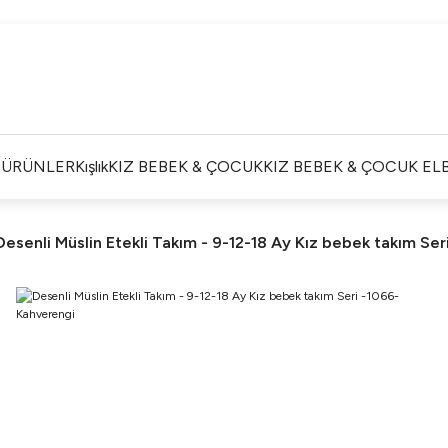
Satışlarımız Toptandır !. Minumum 20 Seridir !. Toptan
Fiyatları Görebilmek İçin Üye Olunuz !.
Satışlarımız Toptandır !. Minumum 20 Seridir !. Toptan
Fiyatları Görebilmek İçin Üye Olunuz !.
Satışlarımız Toptandır !. Minumum 20 Seridir !. Toptan
Fiyatları Görebilmek İçin Üye Olunuz !.
İ ÜRÜNLER
Kışlık
KIZ BEBEK & ÇOCUK
KIZ BEBEK & ÇOCUK ELB
Satışlarımız Toptandır !. Minumum 20 Seridir !. Toptan
Fiyatları Görebilmek İçin Üye Olunuz !.
Desenli Müslin Etekli Takım - 9-12-18 Ay Kız bebek takım Se