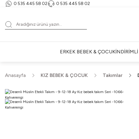
0 535 445 58 02‬
‪0 535 445 58 02‬
ERKEK BEBEK & ÇOCUK
İNDİRİML
Anasayfa
KIZ BEBEK & ÇOCUK
Takımlar