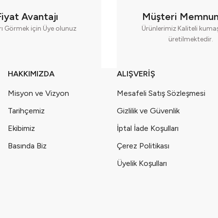
00 Pamuk Nefes Alabilir Seri - 1006-Pembe
Fiyat Avantajı
Müşteri Memnun
rı Görmek için Üye olunuz
Ürünlerimiz Kaliteli kum
üretilmektedir.
 Pamuk Nefes Alabilir Seri - 1006-Sarı
ilir - (9-12-18 Ay) Seri - 746-Yeşil
HAKKIMIZDA
ALIŞVERİŞ
Misyon ve Vizyon
Mesafeli Satış Sözleşmesi
0 Pamuk Nefes Alabilir Seri - 1006-Mor
Tarihçemiz
Gizlilik ve Güvenlik
0 Pamuk Nefes Alabilir Seri - 1006-Beyaz
Ekibimiz
İptal İade Koşulları
Basında Biz
Çerez Politikası
abilir - (9-12-18 Ay) Seri - 746-Mor
Üyelik Koşulları
bilir - (9-12-18 Ay) Seri - 746-Çok Renkli
Rahat Hareket Kolaylığı Seri - 749-Yeşil