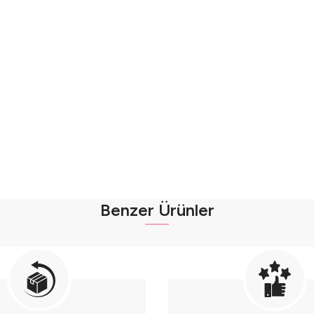
Benzer Ürünler
abilir - (9-12-18 Ay) Seri - 746-Pembe
bilir - (9-12-18 Ay) Seri - 746-Sarı