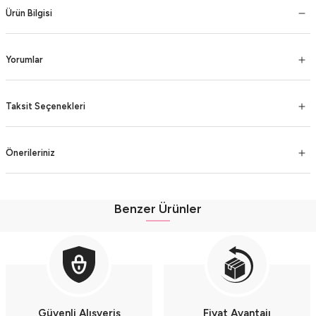
Ürün Bilgisi
Yorumlar
Taksit Seçenekleri
Önerileriniz
Benzer Ürünler
Fırfır Detaylı Müslin Şortlu Kız Takımı - %100 Pamuk Nefes Alabilir - (9-12-1
Fırfır Detaylı Müslin Şortlu Kız Takımı - %100 Pamuk Nefes Alabilir - (9-12-18
Müslin Külot Şortlu Yazlık Kız Bebek Takımı (9-12-18 Ay) %100 Pamuk Nefes A
Güvenli Alışveriş
Fiyat Avantajı