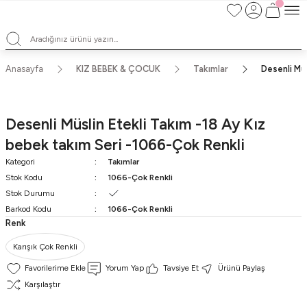
Satışlarımız Toptandır !. Minumum 20 Seridir !. Toptan Fiyatları Görebilmek
İçin Üye Olunuz !.
Satışlarımız Toptandır !. Minumum 20 Seridir !. Toptan Fiyatları Görebilmek
İçin Üye Olunuz !.
Satışlarımız Toptandır !. Minumum 20 Seridir !. Toptan Fiyatları Görebilmek
Anasayfa
KIZ BEBEK & ÇOCUK
Takımlar
Desenli Müs
İçin Üye Olunuz !.
Satışlarımız Toptandır !. Minumum 20 Seridir !. Toptan Fiyatları Görebilmek
İçin Üye Olunuz !.
Desenli Müslin Etekli Takım -18 Ay Kız
bebek takım Seri -1066-Çok Renkli
Kategori
Takımlar
Stok Kodu
1066-Çok Renkli
Stok Durumu
Barkod Kodu
1066-Çok Renkli
Renk
Karışık Çok Renkli
Yorum Yap
Tavsiye Et
Ürünü Paylaş
Karşılaştır