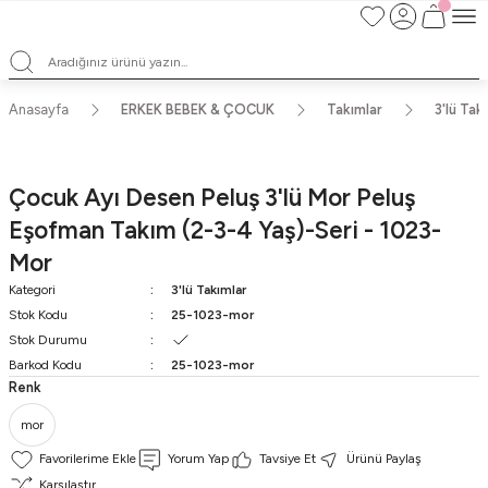
Satışlarımız Toptandır !. Minumum 20 Seridir !. Toptan Fiyatları Görebilmek
İçin Üye Olunuz !.
Satışlarımız Toptandır !. Minumum 20 Seridir !. Toptan Fiyatları Görebilmek
İçin Üye Olunuz !.
Satışlarımız Toptandır !. Minumum 20 Seridir !. Toptan Fiyatları Görebilmek
Anasayfa
ERKEK BEBEK & ÇOCUK
Takımlar
3'lü Tak
İçin Üye Olunuz !.
Satışlarımız Toptandır !. Minumum 20 Seridir !. Toptan Fiyatları Görebilmek
İçin Üye Olunuz !.
Çocuk Ayı Desen Peluş 3'lü Mor Peluş
Eşofman Takım (2-3-4 Yaş)-Seri - 1023-
Mor
Kategori
3'lü Takımlar
Stok Kodu
25-1023-mor
Stok Durumu
Barkod Kodu
25-1023-mor
Renk
mor
Yorum Yap
Tavsiye Et
Ürünü Paylaş
Karşılaştır