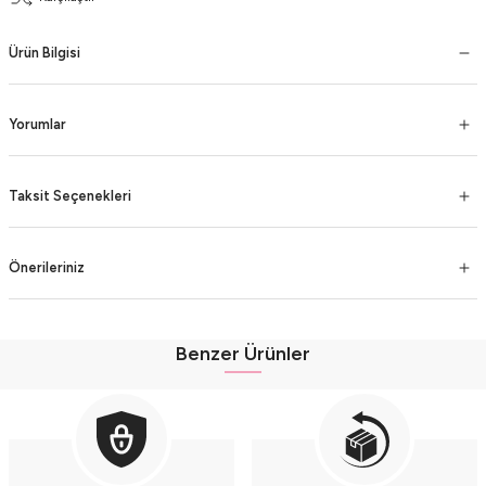
Ürün Bilgisi
Yorumlar
Taksit Seçenekleri
Önerileriniz
Benzer Ürünler
Erkek Çocuk Bıyıklı Şişme Yelekli 3’lü Lacivert Pamuk Takım (2-3-4 Yaş) - Ren
Erkek Çocuk Bıyıklı Şişme Yelekli 3’lü Mavi Pamuk Takım (2-3-4 Yaş) - Renkli