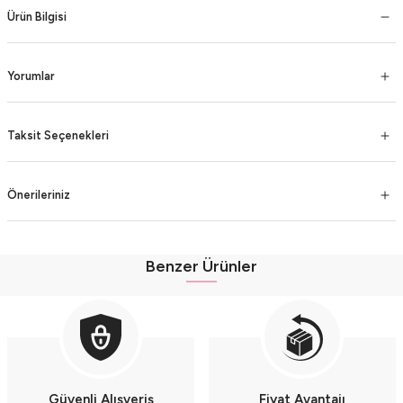
Ürün Bilgisi
Yorumlar
Taksit Seçenekleri
Önerileriniz
Benzer Ürünler
Erkek Çocuk Bıyıklı Şişme Yelekli 3’lü Lacivert Pamuk Takım (2-3-4 Yaş) - Ren
Erkek Çocuk Bıyıklı Şişme Yelekli 3’lü Mavi Pamuk Takım (2-3-4 Yaş) - Renkli
Erkek Çocuk Bıyıklı Şişme Yelekli 3’lü Gri Pamuk Takım (2-3-4 Yaş) - Renkli S
Güvenli Alışveriş
Fiyat Avantajı