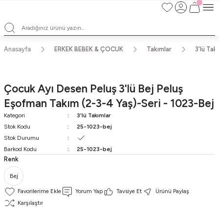
Satışlarımız Toptandır !. Minumum 20 Seridir !. Toptan Fiyatları Görebilmek
İçin Üye Olunuz !.
Satışlarımız Toptandır !. Minumum 20 Seridir !. Toptan Fiyatları Görebilmek
İçin Üye Olunuz !.
Satışlarımız Toptandır !. Minumum 20 Seridir !. Toptan Fiyatları Görebilmek
Anasayfa
ERKEK BEBEK & ÇOCUK
Takımlar
3'lü Tak
İçin Üye Olunuz !.
Satışlarımız Toptandır !. Minumum 20 Seridir !. Toptan Fiyatları Görebilmek
İçin Üye Olunuz !.
Çocuk Ayı Desen Peluş 3'lü Bej Peluş
Eşofman Takım (2-3-4 Yaş)-Seri - 1023-Bej
Kategori
3'lü Takımlar
Stok Kodu
25-1023-bej
Stok Durumu
Barkod Kodu
25-1023-bej
Renk
Bej
Yorum Yap
Tavsiye Et
Ürünü Paylaş
Karşılaştır