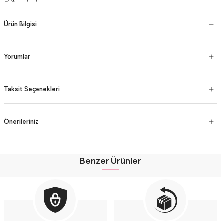
Ürün Bilgisi
Yorumlar
Taksit Seçenekleri
Önerileriniz
Benzer Ürünler
Organik %100 Pamuk Ayıcık Baskılı Kapüşonlu Bebek Body Takımı (9-12-18 Ay)
Organik %100 Pamuk Ayıcık Baskılı Kapüşonlu Bebek Body Takımı (9-12-18 Ay)