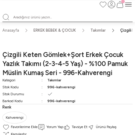
Satışlarımız Toptandır !. Minumum 20 Seridir !. Toptan Fiyatları Görebilmek
İçin Üye Olunuz !.
Satışlarımız Toptandır !. Minumum 20 Seridir !. Toptan Fiyatları Görebilmek
İçin Üye Olunuz !.
Satışlarımız Toptandır !. Minumum 20 Seridir !. Toptan Fiyatları Görebilmek
Anasayfa
ERKEK BEBEK & ÇOCUK
Takımlar
Çizgili
İçin Üye Olunuz !.
Satışlarımız Toptandır !. Minumum 20 Seridir !. Toptan Fiyatları Görebilmek
İçin Üye Olunuz !.
Çizgili Keten Gömlek+Şort Erkek Çocuk
Yazlık Takımı (2-3-4-5 Yaş) - %100 Pamuk
Müslin Kumaş Seri - 996-Kahverengi
Kategori
Takımlar
Stok Kodu
996-kahverengi
Stok Durumu
Barkod Kodu
996-kahverengi
Renk
Kahverengi
Yorum Yap
Tavsiye Et
Ürünü Paylaş
Karşılaştır