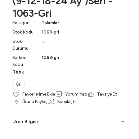
(9-12-18-24 Ay )Seri -
1063-Gri
Kategori
Takımlar
Stok Kodu
1063-gri
Stok
Durumu
Barkod
1063-gri
Kodu
Renk
Gri
Yorum Yap
Tavsiye Et
Ürünü Paylaş
Karşılaştır
Ürün Bilgisi