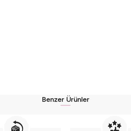
Benzer Ürünler
ı (9-12-18 Ay) -Nefes Alabilir Müslin Kumaş- Seri - 1101-Sarı