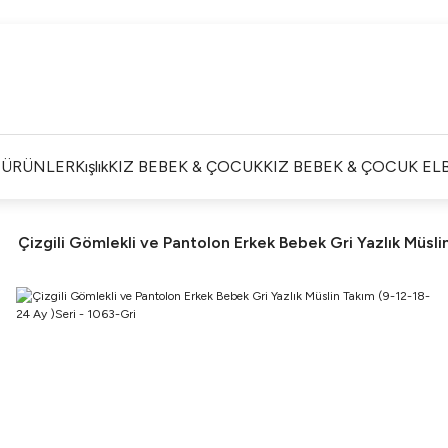
Satışlarımız Toptandır !. Minumum 20 Seridir !. Toptan
Fiyatları Görebilmek İçin Üye Olunuz !.
Satışlarımız Toptandır !. Minumum 20 Seridir !. Toptan
Fiyatları Görebilmek İçin Üye Olunuz !.
Satışlarımız Toptandır !. Minumum 20 Seridir !. Toptan
Fiyatları Görebilmek İçin Üye Olunuz !.
İ ÜRÜNLER
Kışlık
KIZ BEBEK & ÇOCUK
KIZ BEBEK & ÇOCUK ELB
Satışlarımız Toptandır !. Minumum 20 Seridir !. Toptan
Fiyatları Görebilmek İçin Üye Olunuz !.
Çizgili Gömlekli ve Pantolon Erkek Bebek Gri Yazlık Müsli