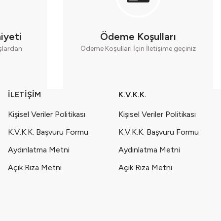
erengi
iyeti
Ödeme Koşulları
aşlardan
Ödeme Koşulları İçin İletişime geçiniz
İLETİŞİM
K.V.K.K.
Kişisel Veriler Politikası
Kişisel Veriler Politikası
K.V.K.K. Başvuru Formu
K.V.K.K. Başvuru Formu
Aydınlatma Metni
Aydınlatma Metni
Açık Rıza Metni
Açık Rıza Metni