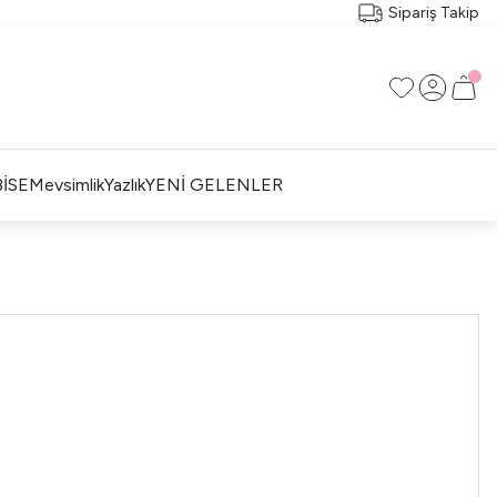
Sipariş Takip
İSE
Mevsimlik
Yazlık
YENİ GELENLER