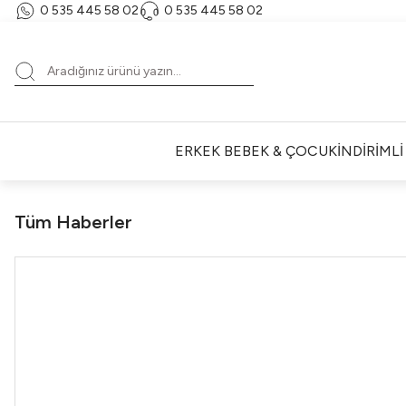
0 535 445 58 02‬
‪0 535 445 58 02‬
ERKEK BEBEK & ÇOCUK
İNDİRİML
Tüm Haberler