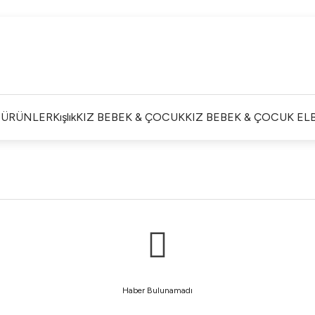
Satışlarımız Toptandır !. Minumum 20 Seridir !. Toptan
Fiyatları Görebilmek İçin Üye Olunuz !.
Satışlarımız Toptandır !. Minumum 20 Seridir !. Toptan
Fiyatları Görebilmek İçin Üye Olunuz !.
Satışlarımız Toptandır !. Minumum 20 Seridir !. Toptan
Fiyatları Görebilmek İçin Üye Olunuz !.
İ ÜRÜNLER
Kışlık
KIZ BEBEK & ÇOCUK
KIZ BEBEK & ÇOCUK ELB
Satışlarımız Toptandır !. Minumum 20 Seridir !. Toptan
Fiyatları Görebilmek İçin Üye Olunuz !.
Haber Bulunamadı